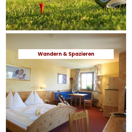
Championship-Course Eugendorf.
Wandern & Spazieren
WANDERN & SPAZIEREN
Bei uns können Wanderer & Spaziergänger täglich
Hochgefühle entwickeln. Denn die traumhaften
Hügellandschaften und Bergwelten bieten unzählige Touren.
Vom wunderschönen Spaziergang über ausgedehntere
Wanderungen, sportliche Walkingrouten für jede
Könnensstufe bis hinauf in die Felsregionen. Einige Toren
gehen direkt von unserem Haus weg, andere liegen nur
wenige Kilometer entfernt.