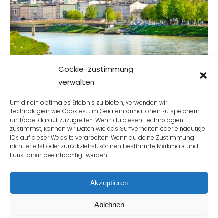
Espresso, Jazzherbst, Adventsingen und Christkindlmärkte,
am Salzachufer schlendern und im Dom innehalten –
Salzburg bietet so viel! Die Stadt liegt nur wenige Kilometer
entfernt vom Landhotel Gastagwirt. Perfekt, um einzutauchen
in die Geschichte und Kultur.
Cookie-Zustimmung
verwalten
Um dir ein optimales Erlebnis zu bieten, verwenden wir
Technologien wie Cookies, um Geräteinformationen zu speichern
und/oder darauf zuzugreifen. Wenn du diesen Technologien
zustimmst, können wir Daten wie das Surfverhalten oder eindeutige
IDs auf dieser Website verarbeiten. Wenn du deine Zustimmung
nicht erteilst oder zurückziehst, können bestimmte Merkmale und
Funktionen beeinträchtigt werden.
Bis bald im Gastwirt!
Akzeptieren
Copyright 2020 Gastagwirt |
Impressum
|
Datenschutz
Ablehnen
| +43 6225 82 31-0