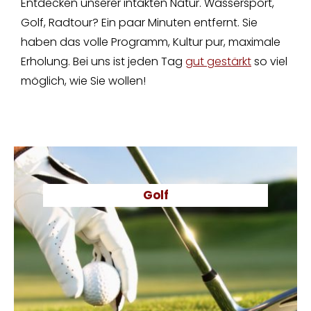
Entdecken unserer intakten Natur. Wassersport,
Golf, Radtour? Ein paar Minuten entfernt. Sie
haben das volle Programm, Kultur pur, maximale
Erholung. Bei uns ist jeden Tag
gut gestärkt
so viel
möglich, wie Sie wollen!
Golf
GOLF
Das „Golfhotel“ Gastagwirt liegt mitten im Golf-Eldorado
Salzburger Land – mit über 10 Golfplätzen in unmittelbarer
Umgebung und in den nahen alpinen Bereichen. Von
Championship-Courses, bis hin zu einsteigerfreundlichen
Golfplätzen. Profis und Ambitionierte fühlen sich gleich auf
der gegenüberliegenden Straßenseite wohl: am