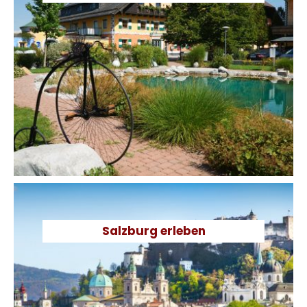
Einfach mal nichts tun, nur relaxen und genießen? Sehr gute
Entscheidung! Das Salzburger Land bietet allen, die es ruhig
angehen wollen, eine bunte Vielfalt an Sehenswürdigkeiten,
kulturellen Highlights, Traditionellem und Brauchtum. Oder Sie
machen es sich im Haus gemütlich. Das
Entspannungsprogramm beginnt schon am Morgen mit
dem herrlichen Frühstücksbuffet. Danach lesen, Seele
baumeln lassen, ab und zu in den Pool, die Sauna oder den
Schwimmteich. Den Abend beschließen mit gesunden
Produkten aus eigener Produktion und schmackhaftem Essen
aus der Region. So schmeckt Erholung im Gastagwirt.
Salzburg erleben
SALZBURG ERLEBEN
Wolfgang Amadeus Mozart, die Festspiele, die Festung
Hohensalzburg, die Getriedegasse und die Mozartkugel,
Shopping- oder Sightseeing, ein Verlängerter oder ein