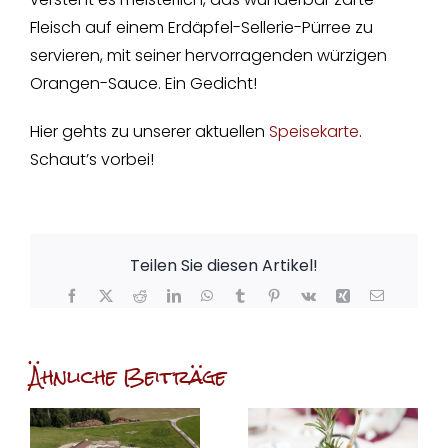
Fleisch auf einem Erdäpfel-Sellerie-Pürree zu
servieren, mit seiner hervorragenden würzigen
Orangen-Sauce. Ein Gedicht!
Hier gehts zu unserer aktuellen
Speisekarte
.
Schaut’s vorbei!
Teilen Sie diesen Artikel!
Facebook
X
Reddit
LinkedIn
WhatsApp
Tumblr
Pinterest
Vk
Xing
E-
Mail
Ähnliche Beiträge