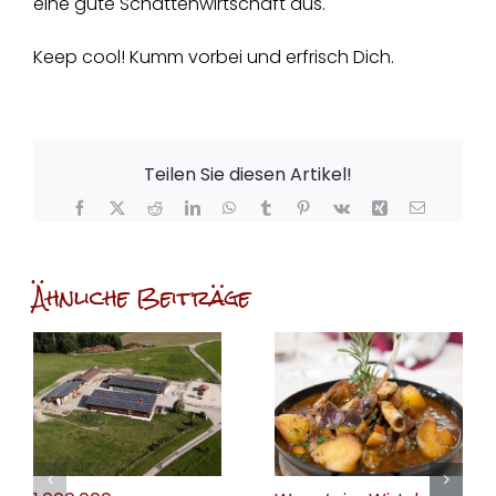
eine gute Schattenwirtschaft aus.
Keep cool! Kumm vorbei und erfrisch Dich.
Teilen Sie diesen Artikel!
Facebook
X
Reddit
LinkedIn
WhatsApp
Tumblr
Pinterest
Vk
Xing
E-
Mail
Ähnliche Beiträge